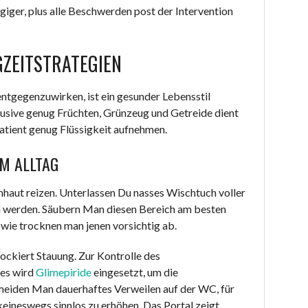
iger, plus alle Beschwerden post der Intervention
ZEITSTRATEGIEN
ntgegenzuwirken, ist ein gesunder Lebensstil
nklusive genug Früchten, Grünzeug und Getreide dient
Patient genug Flüssigkeit aufnehmen.
M ALLTAG
mhaut reizen. Unterlassen Du nasses Wischtuch voller
rn werden. Säubern Man diesen Bereich am besten
wie trocknen man jenen vorsichtig ab.
lockiert Stauung. Zur Kontrolle des
tes wird
Glimepiride
eingesetzt, um die
rmeiden Man dauerhaftes Verweilen auf der WC, für
keineswegs sinnlos zu erhöhen. Das Portal zeigt