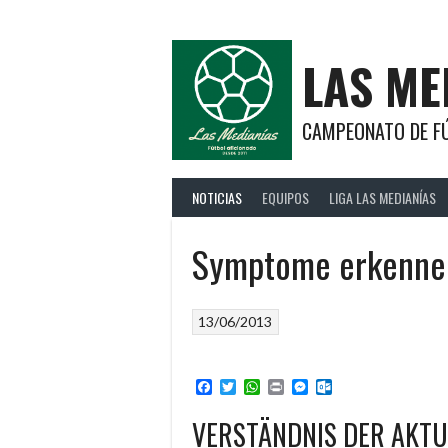
Saltar
al
contenido
LAS ME
CAMPEONATO DE FÚ
NOTICIAS
EQUIPOS
LIGA LAS MEDIANÍAS
Symptome erkenne
13/06/2013
Facebook
Twitter
WhatsApp
Print
Messenger
Outlook.com
VERSTÄNDNIS DER AKT