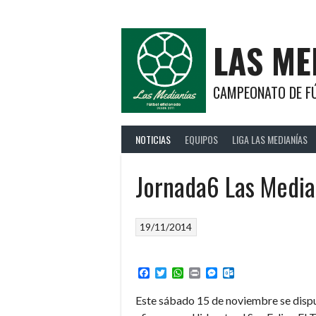
Saltar
al
contenido
LAS ME
CAMPEONATO DE FÚ
NOTICIAS
EQUIPOS
LIGA LAS MEDIANÍAS
Jornada6 Las Media
19/11/2014
Facebook
Twitter
WhatsApp
Print
Messenger
Outlook.com
Este sábado 15 de noviembre se disput