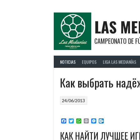
Saltar
al
contenido
LAS ME
CAMPEONATO DE FÚ
NOTICIAS
EQUIPOS
LIGA LAS MEDIANÍAS
Как выбрать надё
24/06/2013
Facebook
Twitter
WhatsApp
Print
Messenger
Outlook.com
КАК НАЙТИ ЛУЧШЕЕ ИГ