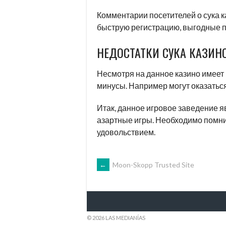
Комментарии посетителей о сука 
быструю регистрацию, выгодные п
НЕДОСТАТКИ СУКА КАЗИН
Несмотря на данное казино имеет
минусы. Например могут оказаться
Итак, данное игровое заведение 
азартные игры. Необходимо помнит
удовольствием.
NAVEGACIÓN
←
Moon-Skopp Trusted Site
DE
ENTRADAS
© 2026 LAS MEDIANÍAS