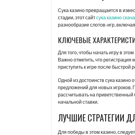
Сука казино превращается в извес
стадии, этот сайт
сука казино скач
разнообразие слотов-игр, включая
КЛЮЧЕВЫЕ ХАРАКТЕРИСТИ
Для того, чтобы начать игру в это
Важно отметить, что регистрация 
приступить к игре после быстрой р
Одной из достоинств сука казино
предложений для новых игроков. П
рассчитывать на приветственный 
начальной ставки.
ЛУЧШИЕ СТРАТЕГИИ 
Для победы в этом казино, следуе