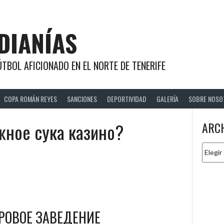
DIANÍAS
TBOL AFICIONADO EN EL NORTE DE TENERIFE
COPA ROMÁN REYES
SANCIONES
DEPORTIVIDAD
GALERÍA
SOBRE NOSO
жное сука казино?
ARC
Archiv
РОВОЕ ЗАВЕДЕНИЕ