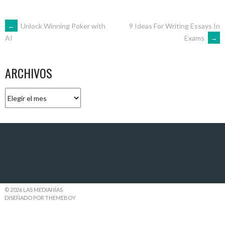
NAVEGACIÓN
←
Unlock Winning Poker with
9 Ideas For Writing Essays In
Exams
→
AI
DE
ARCHIVOS
ENTRADAS
Archivos
© 2026 LAS MEDIANÍAS
DISEÑADO POR THEMEBOY