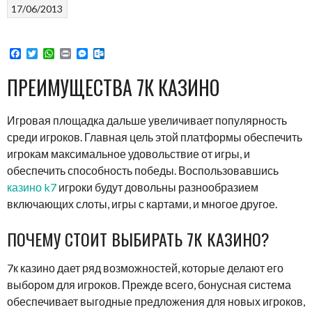
17/06/2013
Facebook
Twitter
WhatsApp
Print
Messenger
Outlook.com
ПРЕИМУЩЕСТВА 7К КАЗИНО
Игровая площадка дальше увеличивает популярность
среди игроков. Главная цель этой платформы обеспечить
игрокам максимальное удовольствие от игры, и
обеспечить способность победы. Воспользовавшись
казино k7
игроки будут довольны разнообразием
включающих слоты, игры с картами, и многое другое.
ПОЧЕМУ СТОИТ ВЫБИРАТЬ 7К КАЗИНО?
7к казино дает ряд возможностей, которые делают его
выбором для игроков. Прежде всего, бонусная система
обеспечивает выгодные предложения для новых игроков,